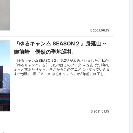
2021.06.15
『ゆるキャン△ SEASON２』身延山～
御前崎 偶然の聖地巡礼
『ゆるキャン△SEASON２』第2話が放送されました。私が
『ゆるキャン△』を知ったのはこのブログ ↓ をあげた1年ち
ょっと前あたりから。そこからこのアニメにハマっていきま
す(^^;)既に1期『アニメ ゆるキャン△』が3年前に終了し、1
年前に...
2021.01.15