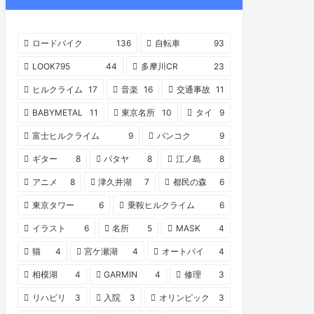
ロードバイク
136
自転車
93
LOOK795
44
多摩川CR
23
ヒルクライム
17
音楽
16
交通事故
11
BABYMETAL
11
東京名所
10
タイ
9
富士ヒルクライム
9
バンコク
9
ギター
8
パタヤ
8
江ノ島
8
アニメ
8
津久井湖
7
都民の森
6
東京タワー
6
乗鞍ヒルクライム
6
イラスト
6
名所
5
MASK
4
猫
4
宮ケ瀬湖
4
オートバイ
4
相模湖
4
GARMIN
4
修理
3
リハビリ
3
入院
3
オリンピック
3