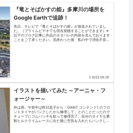
『竜とそばかすの姫』多摩川の場所を
Google Earthで追跡！
先日、テレビで『竜とそばかすの姫』が放送されていまし
た。（プライムビデオでも現在視聴することができます）※
以下のブログ記事に作品のネタバレの内容を含んでおります
ことをご了承ください。見終わった後、私の中で消化不良の
部分があり「あれ？」と思う...
2022.09.29
イラストを描いてみた ～アーニャ・フ
ォージャー～
外は雨。午前中は昨日息子から「GIANT コンテンド1 のフロ
ントタイヤがパンクしたから修理して」とのことだったので
チューブにゴムパッチを貼って修理完了。自分のタイヤも乗
鞍ヒルクライムレースに出た後に空気を入れたらパンクして
いたので、そちら...