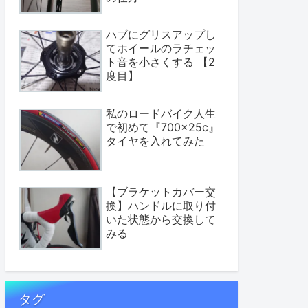
ハブにグリスアップし
てホイールのラチェッ
ト音を小さくする 【2
度目】
私のロードバイク人生
で初めて『700×25c』
タイヤを入れてみた
【ブラケットカバー交
換】ハンドルに取り付
いた状態から交換して
みる
タグ