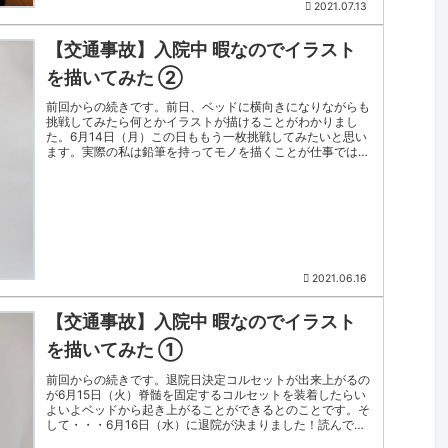
2021.07.13
【交通事故】入院中 暇なのでイラスト
を描いてみた ②
前回からの続きです。前日、ベッドに横向きになりながらも
挑戦してみたら何とかイラストが描けることがわかりまし
た。6月14日（月）この日ももう一枚挑戦してみたいと思い
ます。実際の私は鉛筆を持ってモノを描くことが仕事では無
いのですが、一日中ベッド...
2021.06.16
【交通事故】入院中 暇なのでイラスト
を描いてみた ①
前回からの続きです。退院日決定コルセットが出来上がるの
が6月15日（火）脊髄を固定するコルセットを装着したらい
よいよベッドから起き上がることができるとのことです。そ
して・・・6月16日（水）に退院が決まりました！読んでい
ただいている皆さんに...