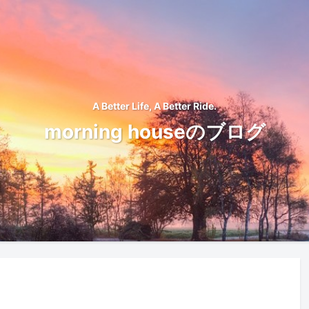
A Better Life, A Better Ride.
morning houseのブログ