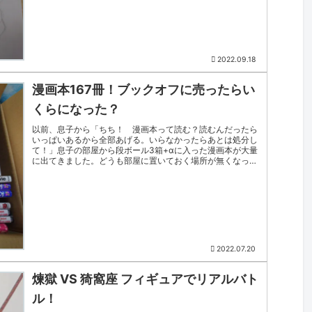
2022.09.18
漫画本167冊！ブックオフに売ったらい
くらになった？
以前、息子から「ちち！ 漫画本って読む？読むんだったら
いっぱいあるから全部あげる。いらなかったらあとは処分し
て！」息子の部屋から段ボール3箱+αに入った漫画本が大量
に出てきました。どうも部屋に置いておく場所が無くなって
きて困っていた様子。ざ...
2022.07.20
煉獄 VS 猗窩座 フィギュアでリアルバト
ル！