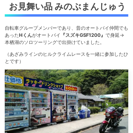
お見舞い品 みのぶまんじゅう
自転車グループメンバーであり、昔のオートバイ仲間でも
あった
Hくん
がオートバイ
『スズキGSF1200』
で身延→
本栖湖のソロツーリングで出掛けていました。
（あざみラインのヒルクライムレースを一緒に参加したひ
とです）