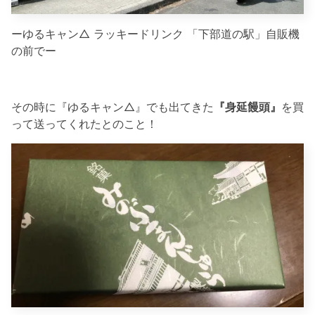
ーゆるキャン△ ラッキードリンク 「下部道の駅」自販機
の前でー
その時に『ゆるキャン△』でも出てきた
『身延饅頭』
を買
って送ってくれたとのこと！