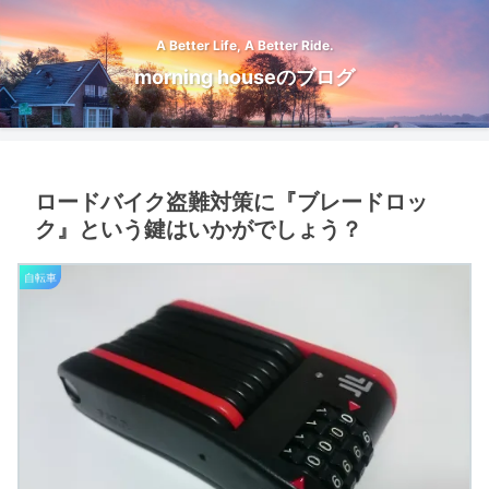
A Better Life, A Better Ride.
morning houseのブログ
ロードバイク盗難対策に『ブレードロッ
ク』という鍵はいかがでしょう？
自転車