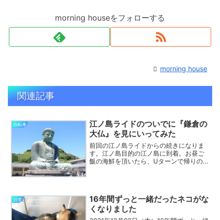
morning houseをフォローする
morning house
関連記事
江ノ島ライドのついでに『鎌倉の
自転車
大仏』を見にいってみた
前回の江ノ島ライドからの続きになりま
す。江ノ島目的の江ノ島に到着。お昼ご
飯の海鮮を頂いたら、Uターンで帰りの
鎌倉コースを戻ります。ただ、この時に
ふと考えました。「ちょ、待てよ。いつ
もだったらヘトヘトでどこにも寄る体力
も無くなってるけど、今日...
16年間ずっと一緒だったネコがな
日常
くなりました