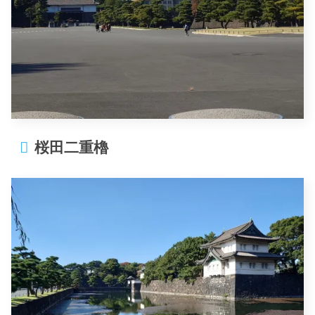
桜田二重櫓