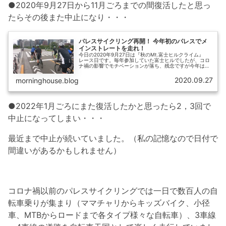
●2020年9月27日から11月ごろまでの間復活したと思っ
たらその後また中止になり・・・
パレスサイクリング再開！ 今年初のパレスでメ
インストレートを走れ！
今日の2020年9月27日は『秋のMt.富士ヒルクライム』
レース日です。毎年参加していた富士ヒルでしたが、コロ
ナ禍の影響でモチベーションが落ち、残念ですが今年は不
参加することにしました。今年は富士山に登らず、この日
はずっと開催が見送られて...
2020.09.27
morninghouse.blog
●2022年1月ごろにまた復活したかと思ったら2，3回で
中止になってしまい・・・
最近まで中止が続いていました。（私の記憶なので日付で
間違いがあるかもしれません）
コロナ禍以前のパレスサイクリングでは一日で数百人の自
転車乗りが集まり（ママチャリからキッズバイク、小径
車、MTBからロードまで各タイプ様々な自転車）、3車線