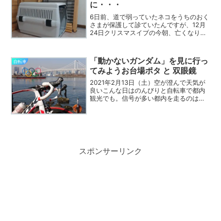
に・・・
6日前、道で弱っていたネコをうちのおく
さまが保護して診ていたんですが、12月
24日クリスマスイブの今朝、亡くなりま
した。楽しいはずのクリスマスイブにこ
んな話もどうかと思ったのですが、これ
が私のクリスマスイブの出来事。悲しい
「動かないガンダム」を見に行っ
自転車
お話ですが記録して...
てみようお台場ポタ と 双眼鏡
2021年2月13日（土）空が澄んで天気が
良いこんな日はのんびりと自転車で都内
観光でも。信号が多い都内を走るのは疲
れるんですが、スピードを出さずに今日
はのんびりポタポタお台場方面あたり
に・・・そうだ、「動かないガンダム」
を見に行ってみよう！...
スポンサーリンク