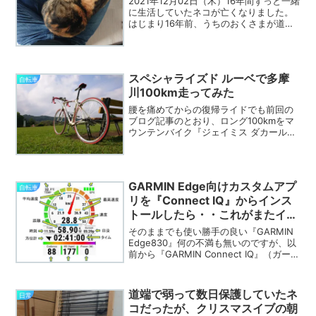
2021年12月02日（木）16年間ずっと一緒
に生活していたネコが亡くなりました。
はじまり16年前、うちのおくさまが道端
にうずくまっていた小さな小さな子ネコ
を拾ってきたのがネコとの生活の始まり
でした。知り合いのママ友のツテを辿り
里親を探しま...
スペシャライズド ルーベで多摩
自転車
川100km走ってみた
腰を痛めてからの復帰ライドでも前回の
ブログ記事のとおり、ロング100kmをマ
ウンテンバイク『ジェイミス ダカールコ
ンプ』で何とか走り切れることがわかり
ました。その後、自転車に慣れるため4回
ほど同じ多摩川100kmを走ってみまし
た。マウンテン...
GARMIN Edge向けカスタムアプ
自転車
リを『Connect IQ』からインス
トールしたら・・これがまたイ
イ！ おすすめの3アプリ
そのままでも使い勝手の良い『GARMIN
Edge830』何の不満も無いのですが、以
前から『GARMIN Connect IQ』（ガーミ
ン アプリストア）の無料サードパーティ
ーで作られている、アナログメーター表
示ができるカスタム画面が気にな...
道端で弱って数日保護していたネ
日常
コだったが、クリスマスイブの朝