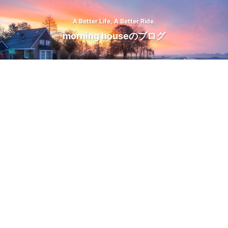
A Better Life, A Better Ride.
morning houseのブログ