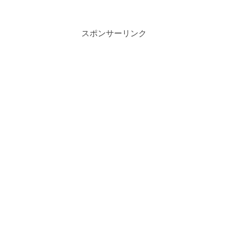
なかったときは「歩き」をしているんで
すが、通常5kmから7...
スポンサーリンク