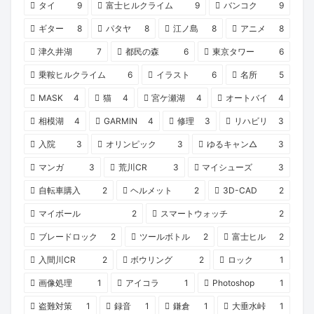
タイ
9
富士ヒルクライム
9
バンコク
9
ギター
8
パタヤ
8
江ノ島
8
アニメ
8
津久井湖
7
都民の森
6
東京タワー
6
乗鞍ヒルクライム
6
イラスト
6
名所
5
MASK
4
猫
4
宮ケ瀬湖
4
オートバイ
4
相模湖
4
GARMIN
4
修理
3
リハビリ
3
入院
3
オリンピック
3
ゆるキャン△
3
マンガ
3
荒川CR
3
マイシューズ
3
自転車購入
2
ヘルメット
2
3D-CAD
2
マイボール
2
スマートウォッチ
2
ブレードロック
2
ツールボトル
2
富士ヒル
2
入間川CR
2
ボウリング
2
ロック
1
画像処理
1
アイコラ
1
Photoshop
1
盗難対策
1
録音
1
鎌倉
1
大垂水峠
1