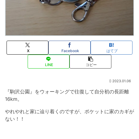
X
Facebook
はてブ
LINE
コピー
2023.01.06
『駒沢公園』をウォーキングで往復して自分初の長距離
16km。
やれやれと家に辿り着くのですが、ポケットに家のカギが
ない！！