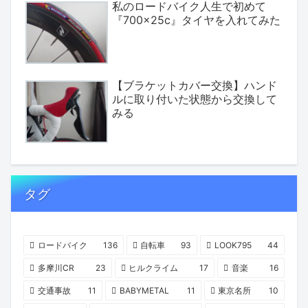
私のロードバイク人生で初めて
『700×25c』タイヤを入れてみた
【ブラケットカバー交換】ハンド
ルに取り付いた状態から交換して
みる
タグ
ロードバイク
136
自転車
93
LOOK795
44
多摩川CR
23
ヒルクライム
17
音楽
16
交通事故
11
BABYMETAL
11
東京名所
10