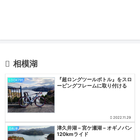
相模湖
『超ロングツールボトル』をスロ
LOOK795
ーピングフレームに取り付ける
2022.11.29
津久井湖 – 宮ケ瀬湖 – オギノパン
自転車
120kmライド