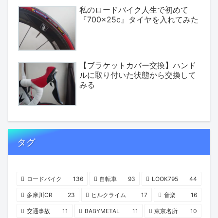
私のロードバイク人生で初めて
『700×25c』タイヤを入れてみた
【ブラケットカバー交換】ハンド
ルに取り付いた状態から交換して
みる
タグ
ロードバイク
136
自転車
93
LOOK795
44
多摩川CR
23
ヒルクライム
17
音楽
16
交通事故
11
BABYMETAL
11
東京名所
10