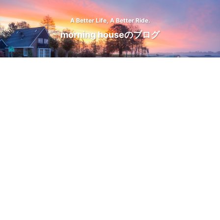
A Better Life, A Better Ride.
morning houseのブログ