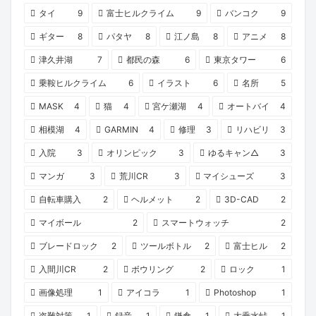
タイ
9
富士ヒルクライム
9
バンコク
9
ギター
8
パタヤ
8
江ノ島
8
アニメ
8
津久井湖
7
都民の森
6
東京タワー
6
乗鞍ヒルクライム
6
イラスト
6
名所
5
MASK
4
猫
4
宮ケ瀬湖
4
オートバイ
4
相模湖
4
GARMIN
4
修理
3
リハビリ
3
入院
3
オリンピック
3
ゆるキャン△
3
マンガ
3
荒川CR
3
マイシューズ
3
自転車購入
2
ヘルメット
2
3D-CAD
2
マイボール
2
スマートウォッチ
2
ブレードロック
2
ツールボトル
2
富士ヒル
2
入間川CR
2
ボウリング
2
ロック
1
画像処理
1
アイコラ
1
Photoshop
1
盗難対策
1
録音
1
鎌倉
1
大垂水峠
1